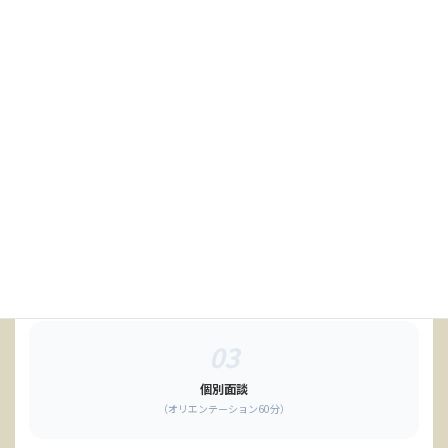
お申込みの流れ
01
公式LINE登録
必須
02
メッセージ送信
「みんなのマネースクール申込希望」
03
個別面談
（オリエンテーション60分）