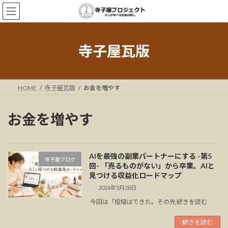
コ
ナ
ン
ビ
テ
ゲ
ン
ー
ツ
シ
寺子屋瓦版
へ
ョ
ス
ン
キ
に
ッ
移
HOME
寺子屋瓦版
お金を増やす
プ
動
お金を増やす
AIを最強の副業パートナーにする -第5
寺子屋ブログ
回- 「売るものがない」から卒業。AIと
見つける収益化ロードマップ
2026年5月28日
今回は「投稿はできた。その先 続きを読む
続きを読む