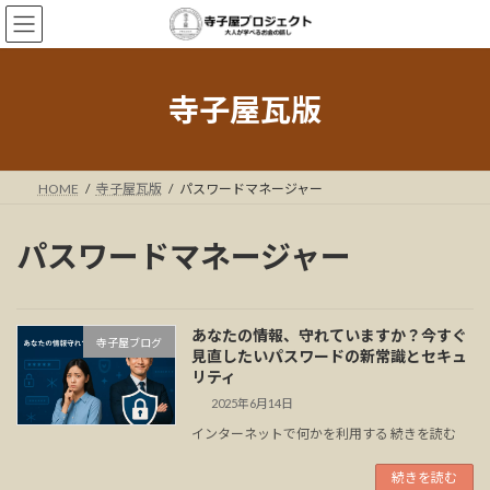
コ
ナ
ン
ビ
テ
ゲ
ン
ー
ツ
シ
寺子屋瓦版
へ
ョ
ス
ン
キ
に
ッ
移
HOME
寺子屋瓦版
パスワードマネージャー
プ
動
パスワードマネージャー
あなたの情報、守れていますか？今すぐ
寺子屋ブログ
見直したいパスワードの新常識とセキュ
リティ
2025年6月14日
インターネットで何かを利用する 続きを読む
続きを読む