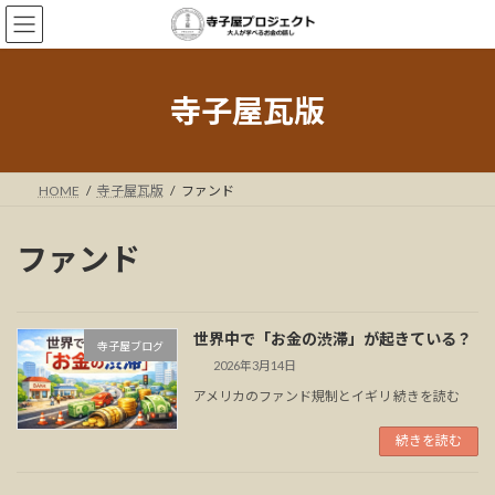
コ
ナ
ン
ビ
テ
ゲ
ン
ー
ツ
シ
寺子屋瓦版
へ
ョ
ス
ン
キ
に
ッ
移
HOME
寺子屋瓦版
ファンド
プ
動
ファンド
世界中で「お金の渋滞」が起きている？
寺子屋ブログ
2026年3月14日
アメリカのファンド規制とイギリ 続きを読む
続きを読む