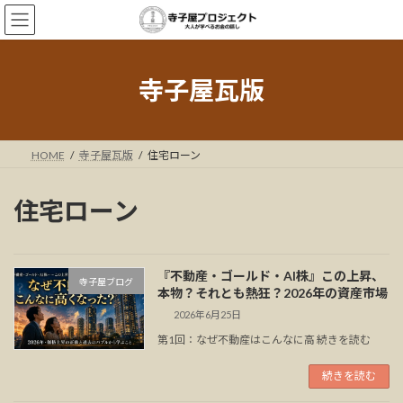
コ
ナ
ン
ビ
テ
ゲ
ン
ー
ツ
シ
寺子屋瓦版
へ
ョ
ス
ン
キ
に
ッ
移
HOME
寺子屋瓦版
住宅ローン
プ
動
住宅ローン
『不動産・ゴールド・AI株』この上昇、
寺子屋ブログ
本物？それとも熱狂？2026年の資産市場
2026年6月25日
第1回：なぜ不動産はこんなに高 続きを読む
続きを読む