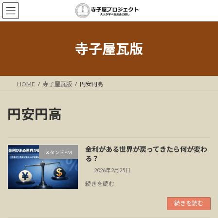
コ
ナ
ン
ビ
テ
ゲ
ン
ー
ツ
シ
寺子屋瓦版
へ
ョ
ス
ン
キ
に
ッ
移
HOME
寺子屋瓦版
円安円高
プ
動
円安円高
金利がある世界が戻ってきたら何が変わ
スタンドFM
る？
2026年2月25日
続きを読む
続きを読む