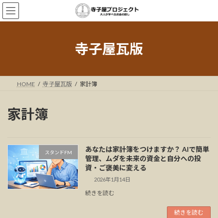
コ
ナ
ン
ビ
テ
ゲ
ン
ー
ツ
シ
寺子屋瓦版
へ
ョ
ス
ン
キ
に
ッ
移
HOME
寺子屋瓦版
家計簿
プ
動
家計簿
あなたは家計簿をつけますか？ AIで簡単
スタンドFM
管理、ムダを未来の資金と自分への投
資・ご褒美に変える
2026年1月14日
続きを読む
続きを読む