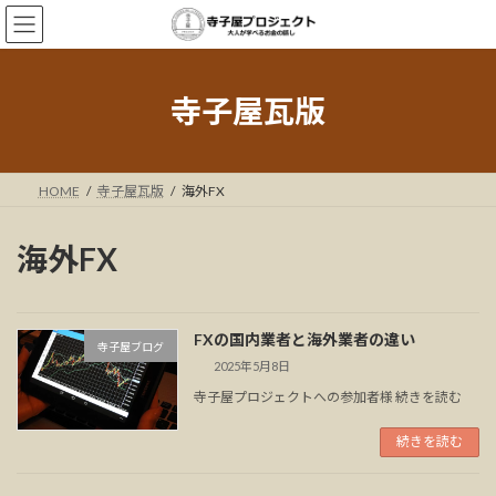
コ
ナ
ン
ビ
テ
ゲ
ン
ー
ツ
シ
寺子屋瓦版
へ
ョ
ス
ン
キ
に
ッ
移
HOME
寺子屋瓦版
海外FX
プ
動
海外FX
FXの国内業者と海外業者の違い
寺子屋ブログ
2025年5月8日
寺子屋プロジェクトへの参加者様 続きを読む
続きを読む