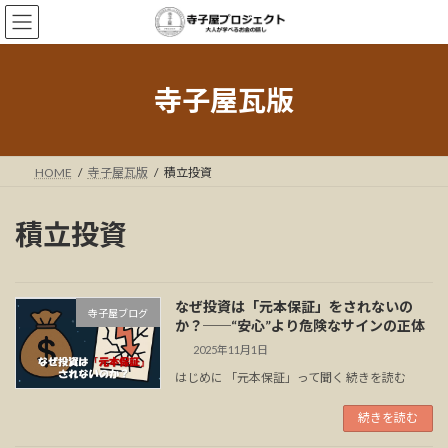
コ
ナ
ン
ビ
テ
ゲ
ン
ー
ツ
シ
寺子屋瓦版
へ
ョ
ス
ン
キ
に
ッ
移
HOME
寺子屋瓦版
積立投資
プ
動
積立投資
なぜ投資は「元本保証」をされないの
寺子屋ブログ
か？──“安心”より危険なサインの正体
2025年11月1日
はじめに 「元本保証」って聞く 続きを読む
続きを読む