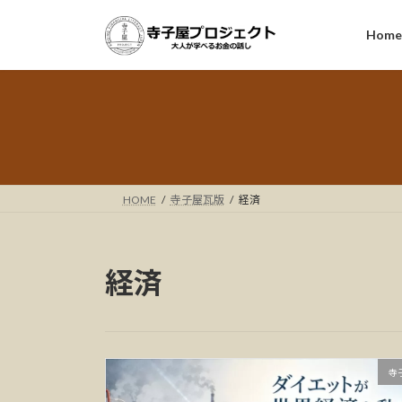
コ
ナ
ン
ビ
Hom
テ
ゲ
ン
ー
ツ
シ
へ
ョ
ス
ン
キ
に
ッ
移
HOME
寺子屋瓦版
経済
プ
動
経済
寺