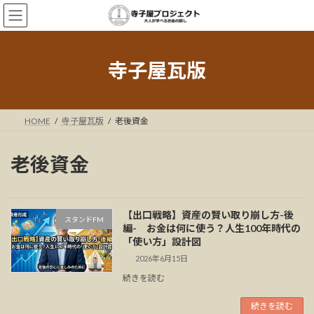
コ
ナ
ン
ビ
テ
ゲ
ン
ー
ツ
シ
寺子屋瓦版
へ
ョ
ス
ン
キ
に
ッ
移
HOME
寺子屋瓦版
老後資金
プ
動
老後資金
【出口戦略】資産の賢い取り崩し方-後
スタンドFM
編- お金は何に使う？人生100年時代の
「使い方」設計図
2026年6月15日
続きを読む
続きを読む