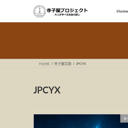
コ
ナ
ン
ビ
Hom
テ
ゲ
ン
ー
ツ
シ
へ
ョ
ス
ン
キ
に
ッ
移
HOME
寺子屋瓦版
JPCYX
プ
動
JPCYX
寺