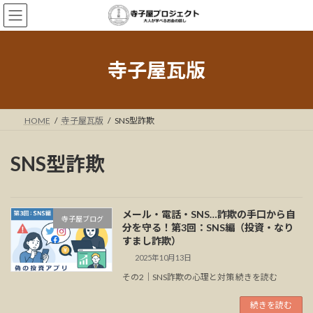
コ
ナ
ン
ビ
テ
ゲ
ン
ー
ツ
シ
寺子屋瓦版
へ
ョ
ス
ン
キ
に
ッ
移
HOME
寺子屋瓦版
SNS型詐欺
プ
動
SNS型詐欺
メール・電話・SNS…詐欺の手口から自
寺子屋ブログ
分を守る！第3回：SNS編（投資・なり
すまし詐欺）
2025年10月13日
その2｜SNS詐欺の心理と対策 続きを読む
続きを読む