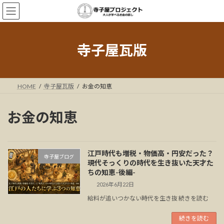
コ
ナ
ン
ビ
テ
ゲ
ン
ー
ツ
シ
寺子屋瓦版
へ
ョ
ス
ン
キ
に
ッ
移
HOME
寺子屋瓦版
お金の知恵
プ
動
お金の知恵
江戸時代も増税・物価高・円安だった？
寺子屋ブログ
現代そっくりの時代を生き抜いた天才た
ちの知恵-後編-
2026年6月22日
給料が追いつかない時代を生き抜 続きを読む
続きを読む