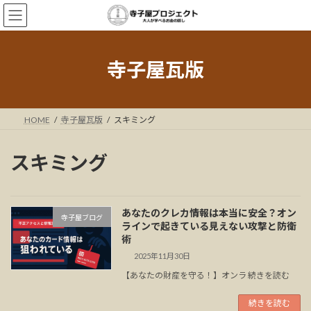
コ
ナ
ン
ビ
テ
ゲ
ン
ー
ツ
シ
寺子屋瓦版
へ
ョ
ス
ン
キ
に
ッ
移
HOME
寺子屋瓦版
スキミング
プ
動
スキミング
あなたのクレカ情報は本当に安全？オン
寺子屋ブログ
ラインで起きている見えない攻撃と防衛
術
2025年11月30日
【あなたの財産を守る！】オンラ 続きを読む
続きを読む