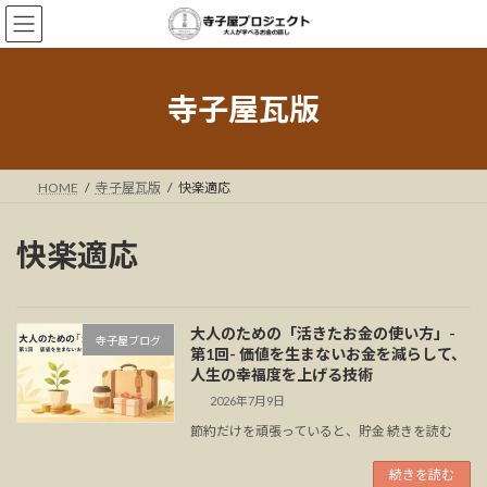
コ
ナ
ン
ビ
テ
ゲ
ン
ー
ツ
シ
寺子屋瓦版
へ
ョ
ス
ン
キ
に
ッ
移
HOME
寺子屋瓦版
快楽適応
プ
動
快楽適応
大人のための「活きたお金の使い方」-
寺子屋ブログ
第1回- 価値を生まないお金を減らして、
人生の幸福度を上げる技術
2026年7月9日
節約だけを頑張っていると、貯金 続きを読む
続きを読む