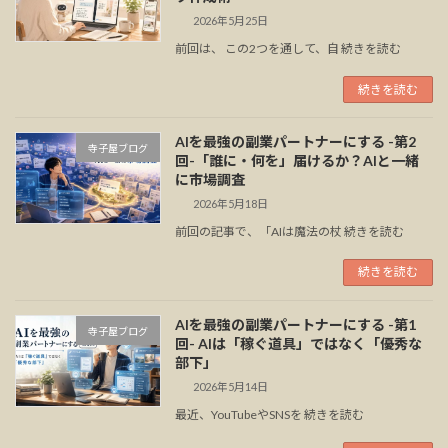
2026年5月25日
前回は、 この2つを通して、自 続きを読む
続きを読む
AIを最強の副業パートナーにする -第2
寺子屋ブログ
回-「誰に・何を」届けるか？AIと一緒
に市場調査
2026年5月18日
前回の記事で、「AIは魔法の杖 続きを読む
続きを読む
AIを最強の副業パートナーにする -第1
寺子屋ブログ
回- AIは「稼ぐ道具」ではなく「優秀な
部下」
2026年5月14日
最近、YouTubeやSNSを 続きを読む