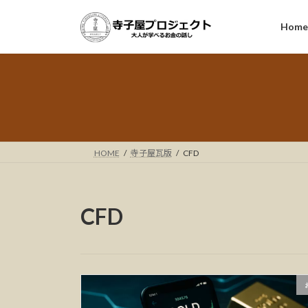
コ
ナ
ン
ビ
Hom
テ
ゲ
ン
ー
ツ
シ
へ
ョ
ス
ン
キ
に
ッ
移
HOME
寺子屋瓦版
CFD
プ
動
CFD