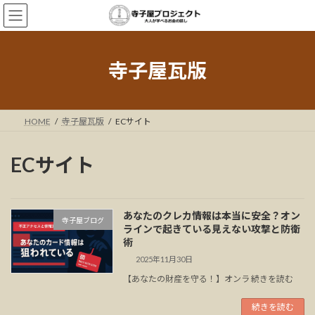
コ
ナ
ン
ビ
テ
ゲ
ン
ー
ツ
シ
寺子屋瓦版
へ
ョ
ス
ン
キ
に
ッ
移
HOME
寺子屋瓦版
ECサイト
プ
動
ECサイト
あなたのクレカ情報は本当に安全？オン
寺子屋ブログ
ラインで起きている見えない攻撃と防衛
術
2025年11月30日
【あなたの財産を守る！】オンラ 続きを読む
続きを読む