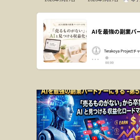
終
更
新
日
時
: