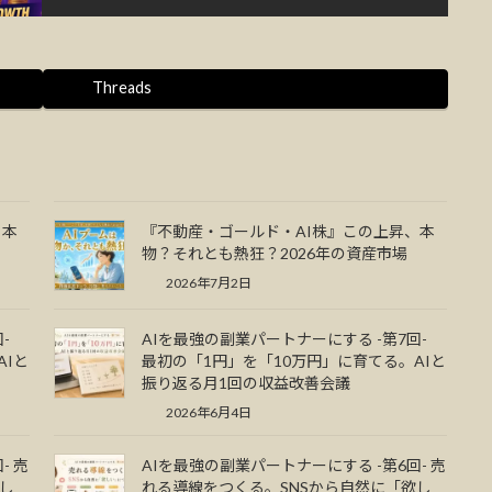
Threads
、本
『不動産・ゴールド・AI株』この上昇、本
物？それとも熱狂？2026年の資産市場
2026年7月2日
回-
AIを最強の副業パートナーにする -第7回-
AIと
最初の「1円」を「10万円」に育てる。AIと
振り返る月1回の収益改善会議
2026年6月4日
- 売
AIを最強の副業パートナーにする -第6回- 売
し
れる導線をつくる。SNSから自然に「欲し