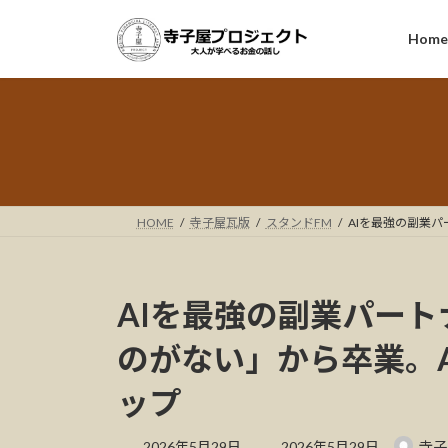
コ
ナ
ン
ビ
Hom
テ
ゲ
ン
ー
ツ
シ
へ
ョ
ス
ン
キ
に
ッ
移
HOME
寺子屋瓦版
スタンドFM
AIを最強の副業パ
プ
動
AIを最強の副業パート
のがない」から卒業。
ップ
最
2026年5月29日
2026年5月29日
寺子