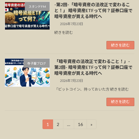
-第2回-「暗号資産の法改正で変わるこ
スタンドFM
と！」 暗号資産ETFって何？証券口座で
暗号資産が買える時代へ
2026年7月23日
続きを読む
続きを読む
「暗号資産の法改正で変わること！」-
寺子屋ブログ
第2回- 暗号資産ETFって何？証券口座で
暗号資産が買える時代へ
2026年7月23日
「ビットコイン、持っておいた方 続きを読む
続きを読む
投
1
2
…
16
»
固
固
固
定
定
定
稿
ペ
ペ
ペ