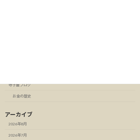
「暗号資産の法改正で変わること！」-
寺子屋ブログ
第2回- 暗号資産ETFって何？証券口座で
暗号資産が買える時代へ
2026年7月23日
カテゴリー
お知らせ
スタンドFM
寺子屋ブログ
お金の歴史
アーカイブ
2026年8月
2026年7月