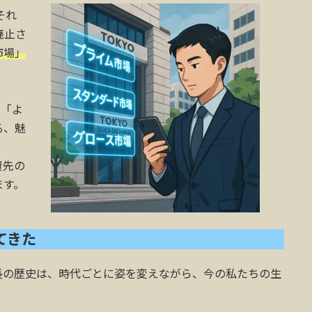
それ
廃止さ
市場」
も「よ
る、魅
資先の
ます。
てきた
長の歴史は、時代ごとに姿を変えながら、今の私たちの生