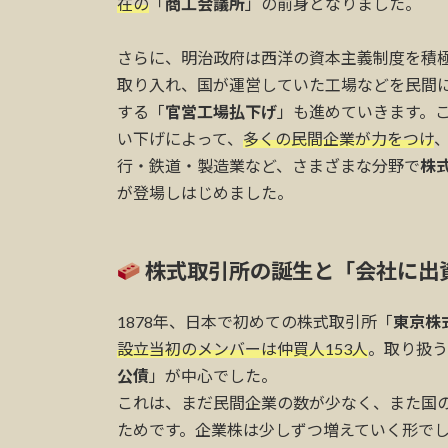
在の
「
商工会議所
」の前身となりました。
さらに、明治政府は西洋の資本主義制度を積
取り入れ、国が運営していた工場などを民間
する「
官営工場払下げ
」も進めていきます。
い下げによって、
多くの民間企業が力をつけ
行・鉄道・製造業など、さまざまな分野で
株
が登場しはじめました。
株式取引所の誕生と「会社に出
1878年、日本で初めての株式取引所「
東京株
設立当初のメンバーは仲買人153人
。取り扱う
公債
」が中心でした。
これは、まだ民間企業の数が少なく、また国
ためです。企業株は少しずつ増えていく形で