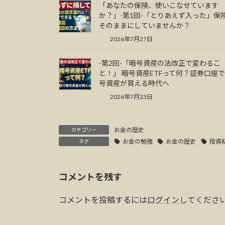
「あなたの保険、使いこなせています
か？」-第1回-「とりあえず入った」保
そのままにしていませんか？
2026年7月27日
-第2回-「暗号資産の法改正で変わるこ
と！」 暗号資産ETFって何？証券口座
号資産が買える時代へ
2026年7月23日
お金の歴史
カテゴリー
お金の勉強
お金の歴史
投資
タグ
コメントを残す
コメントを投稿するには
ログイン
してくださ