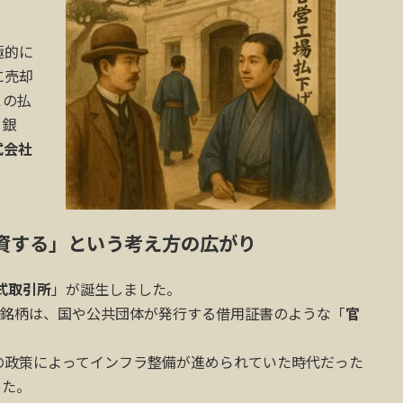
極的に
に売却
この払
、銀
式会社
資する」という考え方の広がり
式取引所
」が誕生しました。
銘柄は、国や公共団体が発行する借用証書のような「
官
の政策によってインフラ整備が進められていた時代だった
した。