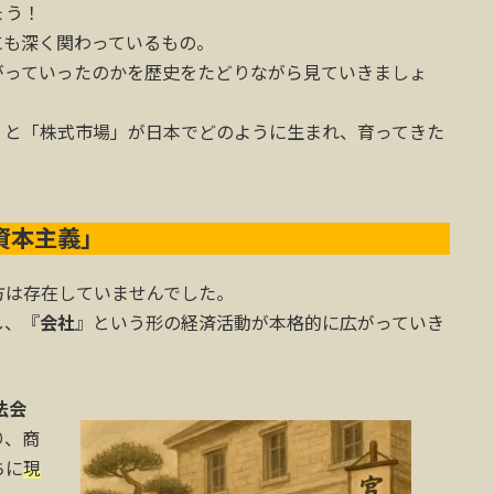
ょう！
にも深く関わっているもの。
がっていったのかを歴史をたどりながら見ていきましょ
」と「株式市場」が日本でどのように生まれ、育ってきた
資本主義」
方は存在していませんでした。
し、『
会社
』という形の経済活動が本格的に広がっていき
法会
り、商
ちに
現