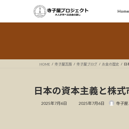
コ
ナ
ン
ビ
Hom
テ
ゲ
ン
ー
ツ
シ
へ
ョ
ス
ン
キ
に
ッ
移
HOME
寺子屋瓦版
寺子屋ブログ
お金の歴史
日
プ
動
日本の資本主義と株式
最
2025年7月6日
2025年7月6日
寺子屋
終
更
新
日