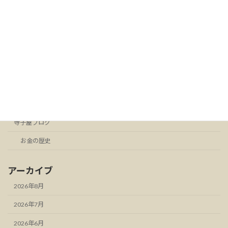
寺子屋ブログ
第2回- 暗号資産ETFって何？証券口座で
暗号資産が買える時代へ
2026年7月23日
カテゴリー
お知らせ
スタンドFM
寺子屋ブログ
お金の歴史
アーカイブ
2026年8月
2026年7月
2026年6月